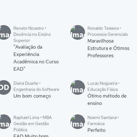
Renato Nicastro •
Ronaldo Teixeira •
Docência no Ensino
Processos Gerenciais
Superior
Maravilhosa
"Avaliação da
Estrutura e Ótimos
Experiência
Professores
Acadêmica no Curso
EAD"
Diana Duarte •
Lucas Nogueira •
DD
Engenharia do Software
Educação Física
Um bom começo
Ótimo método de
ensino
Raphael Lima • MBA
Noemi Santana •
Gestão em Gestão
Farmácia
Pública
Perfeito
EAD Muito bom