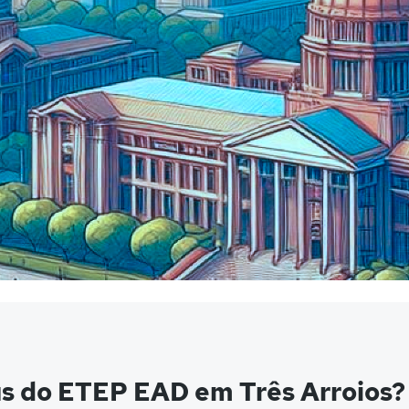
s do ETEP EAD em Três Arroios?