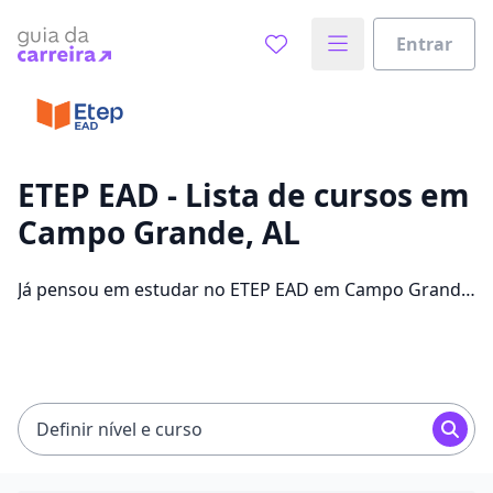
Entrar
Já sabe o que você quer estudar?
Vamos te guiar no caminho ideal para seus estudos
0%
ETEP EAD - Lista de cursos em
Campo Grande, AL
Sim, já sei
Já pensou em estudar no ETEP EAD em Campo Grande
para conseguir melhores oportunidades de emprego?
Saiba que você pode escolher entre 304 cursos e 2
Ainda não sei
campus na cidade, além de pagar mensalidades que
ficam entre R$ 60,00 e R$ 262,00.
Definir nível e curso