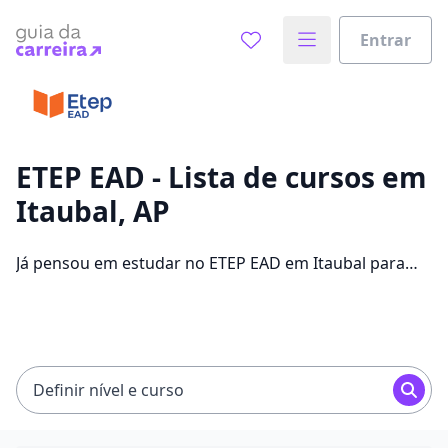
Entrar
Já sabe o que você quer estudar?
Vamos te guiar no caminho ideal para seus estudos
0%
ETEP EAD - Lista de cursos em
Itaubal, AP
Sim, já sei
Já pensou em estudar no ETEP EAD em Itaubal para
conseguir melhores oportunidades de emprego?
Saiba que você pode escolher entre 304 cursos e 2
Ainda não sei
campus na cidade, além de pagar mensalidades que
ficam entre R$ 60,00 e R$ 262,00.
Definir nível e curso