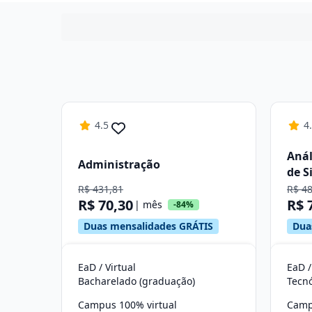
4.5
4
Anál
Administração
de S
R$ 431,81
R$ 4
R$ 70,30
R$ 
| mês
-84%
Duas mensalidades GRÁTIS
Dua
EaD / Virtual
EaD /
Bacharelado (graduação)
Tecn
Campus 100% virtual
Camp