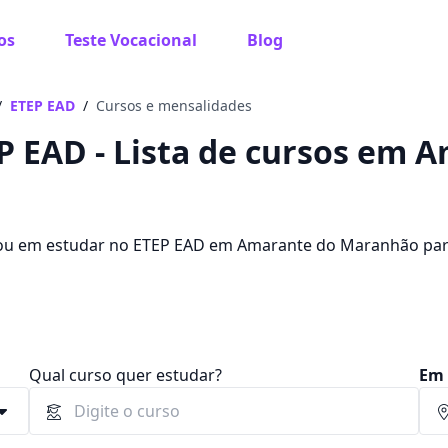
os
Teste Vocacional
Blog
 sabe o que você quer estudar?
os te guiar no caminho ideal para seus estudos
/
ETEP EAD
/
Cursos e mensalidades
P EAD - Lista de cursos em 
Sim, já sei
ou em estudar no ETEP EAD em Amarante do Maranhão par
? Saiba que você pode escolher entre 304 cursos e 2 cam
tre R$ 60,00 e R$ 262,00.
Ainda não sei
Qual curso quer estudar?
Em 