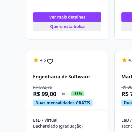
Ver mais detalhes
Quero esta bolsa
4.5
4
Engenharia de Software
Mar
R$ 572,75
R$ 3
R$ 99,00
R$ 
| mês
-83%
Duas mensalidades GRÁTIS
Dua
EaD / Virtual
EaD /
Bacharelado (graduação)
Tecn