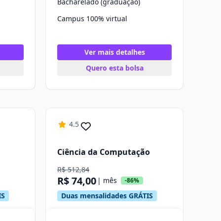
Bacharelado (graduação)
Campus 100% virtual
Ver mais detalhes
Quero esta bolsa
4.5
Ciência da Computação
R$ 512,84
R$ 74,00
| mês
-86%
IS
Duas mensalidades GRÁTIS