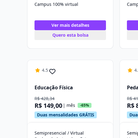
Campus 100% virtual
Camp
Ver mais detalhes
Quero esta bolsa
4.5
4
Educação Física
Ped
R$ 428,34
R$ 4
R$ 149,00
R$ 
| mês
-65%
Duas mensalidades GRÁTIS
Dua
Semipresencial / Virtual
Semip