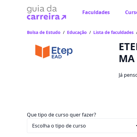
Faculdades
Curs
Já
Vam
Bolsa de Estudo
/
Educação
/
Lista de faculdades
ETE
MA
Já pens
emprego
ficam en
Que tipo de curso quer fazer?