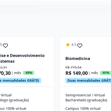
Continuar
.5
4.5
ise e Desenvolvimento
Biomedicina
istemas
82,31
R$ 779,54
70,30
R$ 149,00
| mês
| mês
-85%
-81%
s mensalidades GRÁTIS
Duas mensalidades GRÁT
 Virtual
Semipresencial / Virtual
ólogo (graduação)
Bacharelado (graduação)
us 100% virtual
Campus 100% virtual