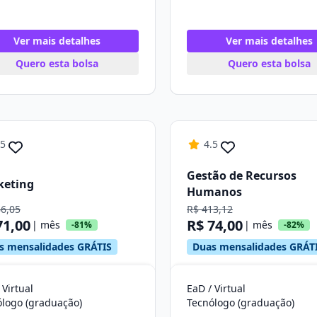
Ver mais detalhes
Ver mais detalhes
Quero esta bolsa
Quero esta bolsa
.5
4.5
Gestão de Recursos
keting
Humanos
66,05
R$ 413,12
71,00
R$ 74,00
| mês
| mês
-81%
-82%
s mensalidades GRÁTIS
Duas mensalidades GRÁT
 Virtual
EaD / Virtual
ólogo (graduação)
Tecnólogo (graduação)