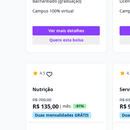
Bacharelado (graduação)
Licen
Campus 100% virtual
Camp
Ver mais detalhes
Quero esta bolsa
4.5
4
Nutrição
Serv
R$ 700,00
R$ 6
R$ 135,00
R$ 
| mês
-81%
Duas mensalidades GRÁTIS
Dua