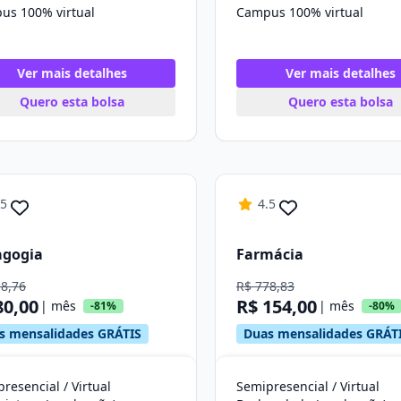
us 100% virtual
Campus 100% virtual
Ver mais detalhes
Ver mais detalhes
Quero esta bolsa
Quero esta bolsa
.5
4.5
agogia
Farmácia
18,76
R$ 778,83
80,00
R$ 154,00
| mês
| mês
-81%
-80%
s mensalidades GRÁTIS
Duas mensalidades GRÁT
resencial / Virtual
Semipresencial / Virtual