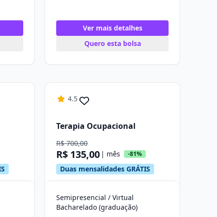
Ver mais detalhes
Quero esta bolsa
4.5
Terapia Ocupacional
R$ 700,00
R$ 135,00
| mês
-81%
IS
Duas mensalidades GRÁTIS
Semipresencial / Virtual
Bacharelado (graduação)