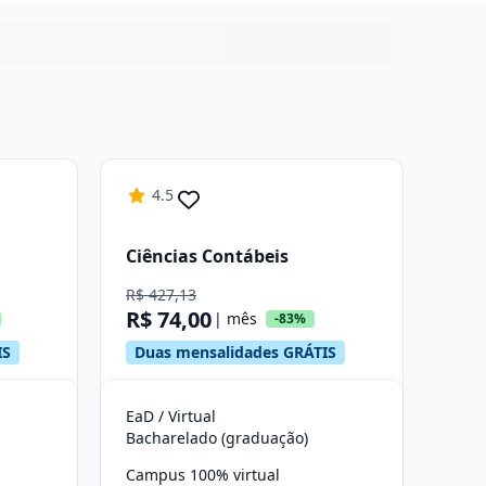
4.5
Ciências Contábeis
R$ 427,13
R$ 74,00
| mês
-83%
IS
Duas mensalidades GRÁTIS
EaD / Virtual
Bacharelado (graduação)
Campus 100% virtual