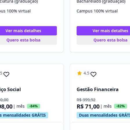
ciatura (graduação)
Bacharelado (graduação)
us 100% virtual
Campus 100% virtual
Ver mais detalhes
Ver mais detalhes
Quero esta bolsa
Quero esta bolsa
.5
4.5
iço Social
Gestão Financeira
30,00
R$ 399,92
98,00
R$ 71,00
| mês
| mês
-84%
-82%
s mensalidades GRÁTIS
Duas mensalidades GRÁT