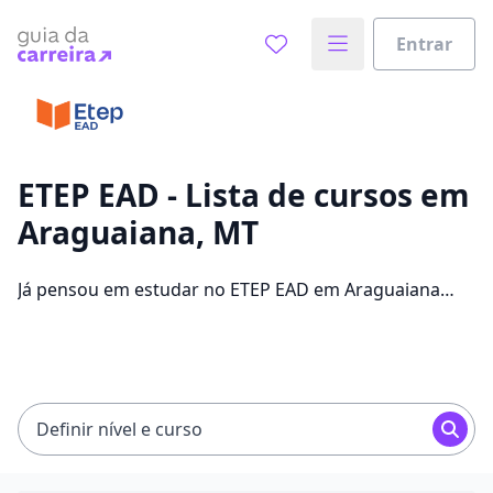
Entrar
Já sabe o que você quer estudar?
Vamos te guiar no caminho ideal para seus estudos
0%
ETEP EAD - Lista de cursos em
Araguaiana, MT
Sim, já sei
Já pensou em estudar no ETEP EAD em Araguaiana
para conseguir melhores oportunidades de emprego?
Saiba que você pode escolher entre 304 cursos e 2
Ainda não sei
campus na cidade, além de pagar mensalidades que
ficam entre R$ 60,00 e R$ 262,00.
Definir nível e curso