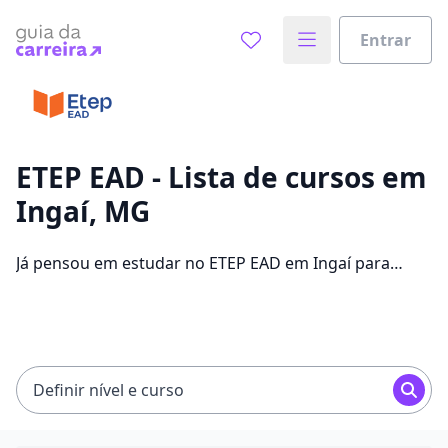
Entrar
Já sabe o que você quer estudar?
Vamos te guiar no caminho ideal para seus estudos
0%
ETEP EAD - Lista de cursos em
Ingaí, MG
Sim, já sei
Já pensou em estudar no ETEP EAD em Ingaí para
conseguir melhores oportunidades de emprego?
Saiba que você pode escolher entre 304 cursos e 2
Ainda não sei
campus na cidade, além de pagar mensalidades que
ficam entre R$ 60,00 e R$ 262,00.
Definir nível e curso