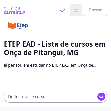
Entrar
Já sabe o que você quer estudar?
Vamos te guiar no caminho ideal para seus estudos
0%
ETEP EAD - Lista de cursos em
Onça de Pitangui, MG
Sim, já sei
Já pensou em estudar no ETEP EAD em Onça de
Pitangui para conseguir melhores oportunidades de
emprego? Saiba que você pode escolher entre 304
Ainda não sei
cursos e 2 campus na cidade, além de pagar
mensalidades que ficam entre R$ 60,00 e R$ 262,00.
Definir nível e curso