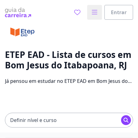
Entrar
Já sabe o que você quer estudar?
Vamos te guiar no caminho ideal para seus estudos
0%
ETEP EAD - Lista de cursos em
Bom Jesus do Itabapoana, RJ
Sim, já sei
Já pensou em estudar no ETEP EAD em Bom Jesus do
Itabapoana para conseguir melhores oportunidades
de emprego? Saiba que você pode escolher entre 304
Ainda não sei
cursos e 2 campus na cidade, além de pagar
mensalidades que ficam entre R$ 60,00 e R$ 262,00.
Definir nível e curso