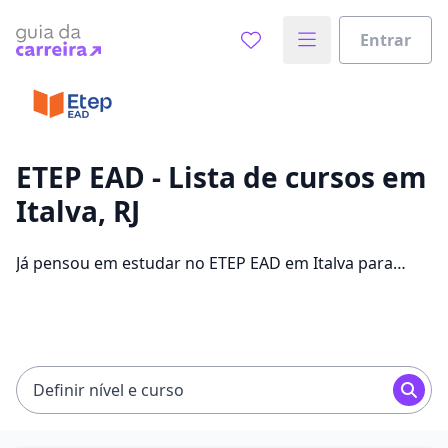
Entrar
Já sabe o que você quer estudar?
Vamos te guiar no caminho ideal para seus estudos
0%
ETEP EAD - Lista de cursos em
Italva, RJ
Sim, já sei
Já pensou em estudar no ETEP EAD em Italva para
conseguir melhores oportunidades de emprego?
Saiba que você pode escolher entre 304 cursos e 2
Ainda não sei
campus na cidade, além de pagar mensalidades que
ficam entre R$ 60,00 e R$ 262,00.
Definir nível e curso