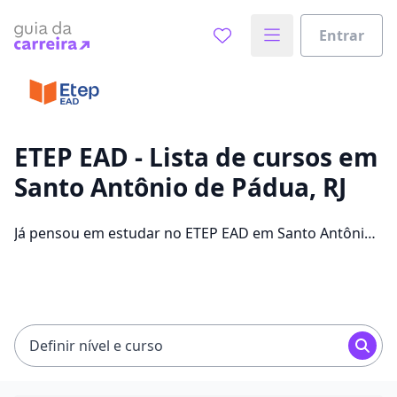
Entrar
Já sabe o que você quer estudar?
Vamos te guiar no caminho ideal para seus estudos
0%
ETEP EAD - Lista de cursos em
Santo Antônio de Pádua, RJ
Sim, já sei
Já pensou em estudar no ETEP EAD em Santo Antônio
de Pádua para conseguir melhores oportunidades de
emprego? Saiba que você pode escolher entre 304
Ainda não sei
cursos e 2 campus na cidade, além de pagar
mensalidades que ficam entre R$ 60,00 e R$ 262,00.
Definir nível e curso