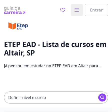
Entrar
Já sabe o que você quer estudar?
Vamos te guiar no caminho ideal para seus estudos
0%
ETEP EAD - Lista de cursos em
Altair, SP
Sim, já sei
Já pensou em estudar no ETEP EAD em Altair para
conseguir melhores oportunidades de emprego?
Saiba que você pode escolher entre 304 cursos e 2
Ainda não sei
campus na cidade, além de pagar mensalidades que
ficam entre R$ 60,00 e R$ 262,00.
Definir nível e curso