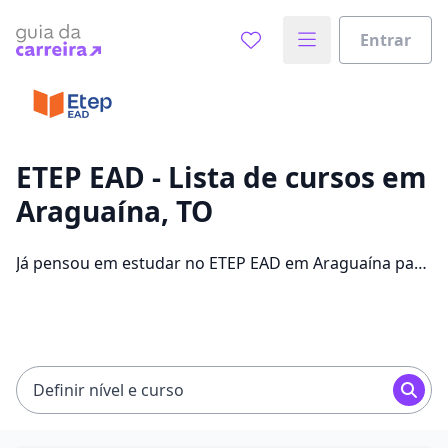
Entrar
Já sabe o que você quer estudar?
Vamos te guiar no caminho ideal para seus estudos
0%
ETEP EAD - Lista de cursos em
Araguaína, TO
Sim, já sei
Já pensou em estudar no ETEP EAD em Araguaína para
conseguir melhores oportunidades de emprego?
Saiba que você pode escolher entre 304 cursos e 2
Ainda não sei
campus na cidade, além de pagar mensalidades que
ficam entre R$ 60,00 e R$ 262,00.
Definir nível e curso