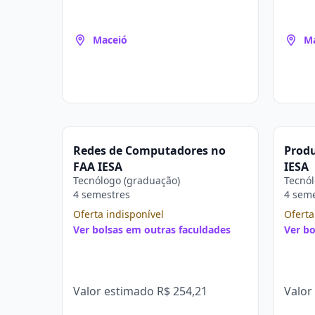
Maceió
M
Redes de Computadores no
Prod
FAA IESA
IESA
Tecnólogo (graduação)
Tecnól
4 semestres
4 sem
Oferta indisponível
Oferta
Ver bolsas em outras faculdades
Ver bo
Valor estimado
R$ 254,21
Valor