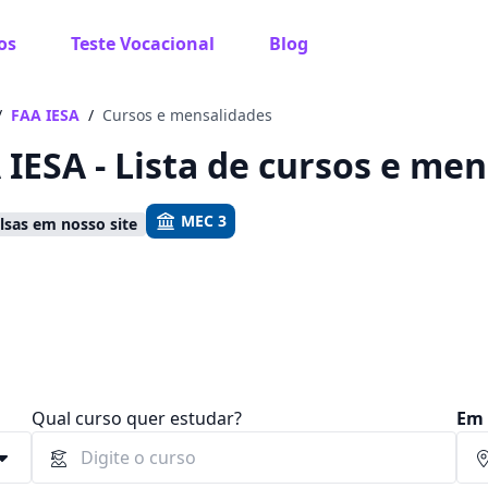
os
Teste Vocacional
Blog
 sabe o que você quer estudar?
os te guiar no caminho ideal para seus estudos
/
FAA IESA
/
Cursos e mensalidades
 IESA - Lista de cursos e me
MEC 3
sas em nosso site
Sim, já sei
Ainda não sei
Qual curso quer estudar?
Em 