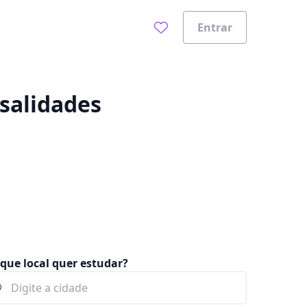
Entrar
0%
nsalidades
que local quer estudar?