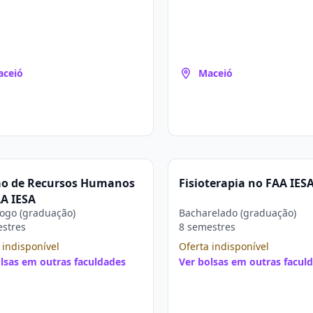
aceió
Maceió
ão de Recursos Humanos
Fisioterapia no FAA IES
A IESA
ogo (graduação)
Bacharelado (graduação)
estres
8 semestres
 indisponível
Oferta indisponível
lsas em outras faculdades
Ver bolsas em outras facul