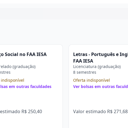
Continuar
ço Social no FAA IESA
Letras - Português e Ing
FAA IESA
elado (graduação)
Licenciatura (graduação)
estres
8 semestres
 indisponível
Oferta indisponível
lsas em outras faculdades
Ver bolsas em outras facul
 estimado
R$ 250,40
Valor estimado
R$ 271,68