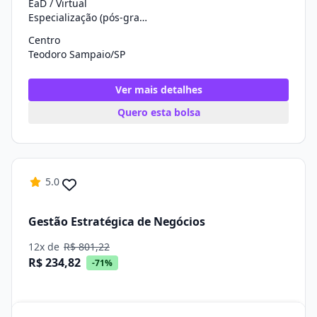
EaD / Virtual
Especialização (pós-graduação)
Centro
Teodoro Sampaio/SP
Ver mais detalhes
Quero esta bolsa
5.0
Gestão Estratégica de Negócios
12x de
R$ 801,22
R$ 234,82
-71%