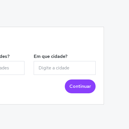
!
ades?
Em que cidade?
Continuar