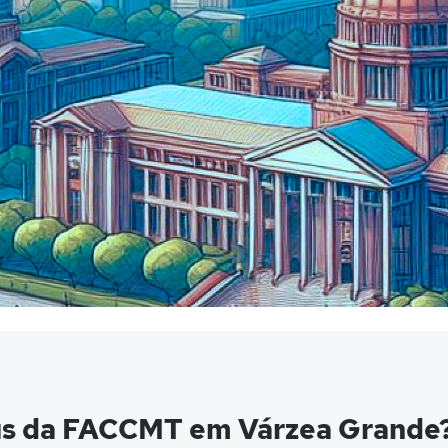
us da FACCMT em Várzea Grande