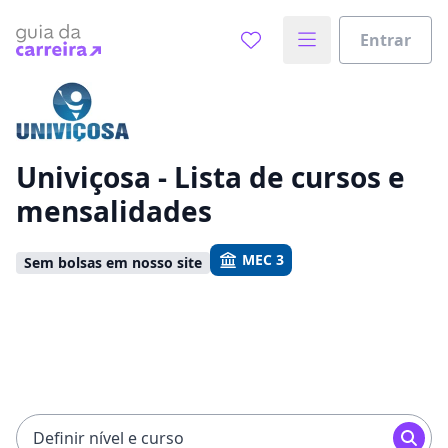
Entrar
Já sabe o que você quer estudar?
Vamos te guiar no caminho ideal para seus estudos
0%
Univiçosa - Lista de cursos e
mensalidades
Sim, já sei
MEC 3
Sem bolsas em nosso site
Ainda não sei
Definir nível e curso