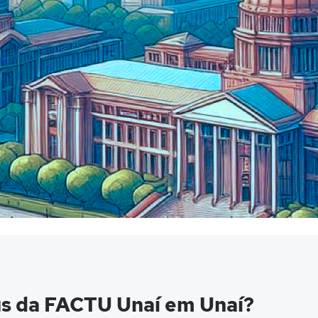
s da FACTU Unaí em Unaí?