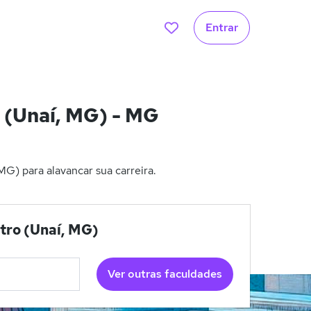
Entrar
 (Unaí, MG) - MG
G) para alavancar sua carreira.
ntro (Unaí, MG)
Ver outras faculdades