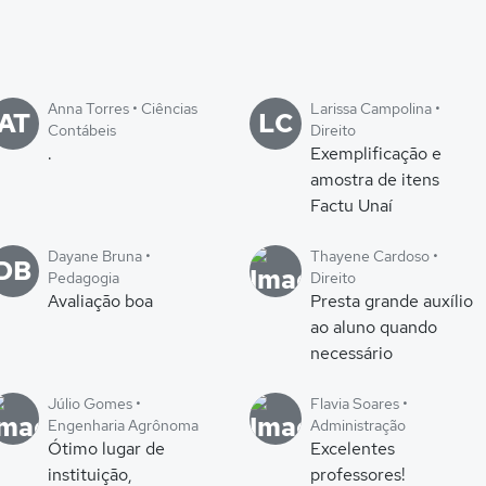
Anna Torres • Ciências
Larissa Campolina •
AT
LC
Contábeis
Direito
.
Exemplificação e
amostra de itens
Factu Unaí
Dayane Bruna •
Thayene Cardoso •
DB
Pedagogia
Direito
Avaliação boa
Presta grande auxílio
ao aluno quando
necessário
Júlio Gomes •
Flavia Soares •
Engenharia Agrônoma
Administração
Ótimo lugar de
Excelentes
instituição,
professores!