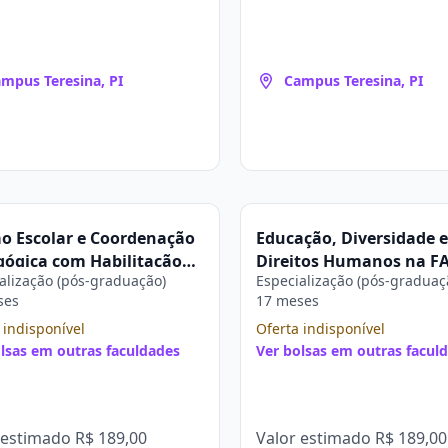
mpus Teresina, PI
Campus Teresina, PI
o Escolar e Coordenação
Educação, Diversidade e
ógica com Habilitação
Direitos Humanos na F
alização (pós-graduação)
Especialização (pós-graduaç
cência do Ensino
ses
17 meses
ior na FAR
 indisponível
Oferta indisponível
lsas em outras faculdades
Ver bolsas em outras facul
 estimado
R$ 189,00
Valor estimado
R$ 189,00