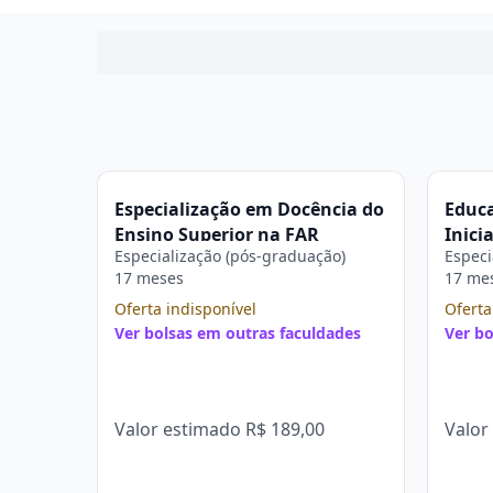
Especialização em Docência do
Educa
Ensino Superior na FAR
Inici
Especialização (pós-graduação)
Especi
Fund
17 meses
17 me
Neces
Oferta indisponível
Educa
Oferta
Ver bolsas em outras faculdades
Ver bo
Valor estimado
R$ 189,00
Valor