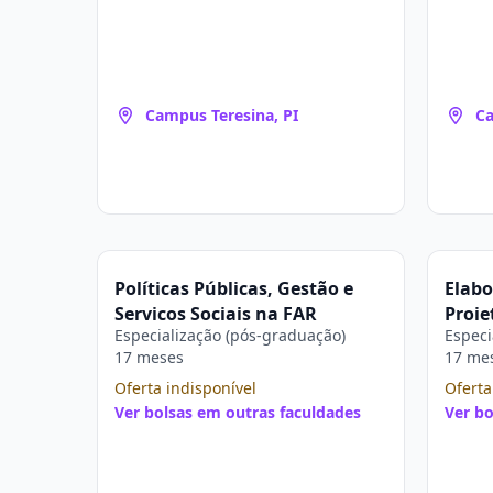
Campus Teresina, PI
Ca
Políticas Públicas, Gestão e
Elabo
Serviços Sociais na FAR
Proje
Especialização (pós-graduação)
Especi
17 meses
17 me
Oferta indisponível
Oferta
Ver bolsas em outras faculdades
Ver bo