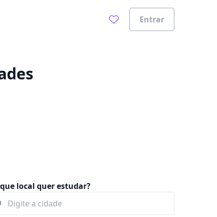
Entrar
0%
dades
que local quer estudar?