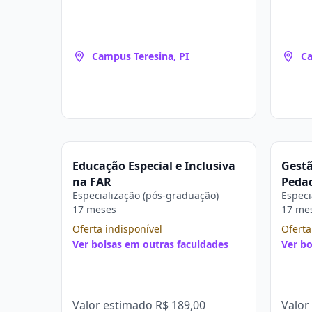
Campus Teresina, PI
Ca
Educação Especial e Inclusiva
Gestã
na FAR
Pedag
Especialização (pós-graduação)
Especi
em Do
17 meses
17 me
Super
Oferta indisponível
Oferta
Ver bolsas em outras faculdades
Ver bo
Valor estimado
R$ 189,00
Valor