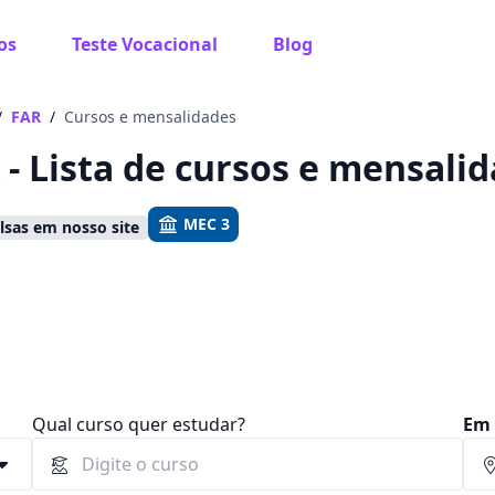
os
Teste Vocacional
Blog
 sabe o que você quer estudar?
os te guiar no caminho ideal para seus estudos
/
FAR
/
Cursos e mensalidades
 - Lista de cursos e mensali
MEC 3
sas em nosso site
Sim, já sei
Ainda não sei
Qual curso quer estudar?
Em 