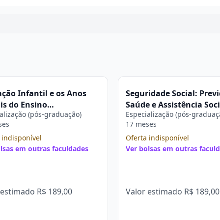
Continuar
ção Infantil e os Anos
Seguridade Social: Previ
ais do Ensino
Saúde e Assistência Soci
alização (pós-graduação)
Especialização (pós-graduaç
amental: Saberes
FAR
ses
17 meses
sários à Prática
tiva na FAR
 indisponível
Oferta indisponível
lsas em outras faculdades
Ver bolsas em outras facul
 estimado
R$ 189,00
Valor estimado
R$ 189,00