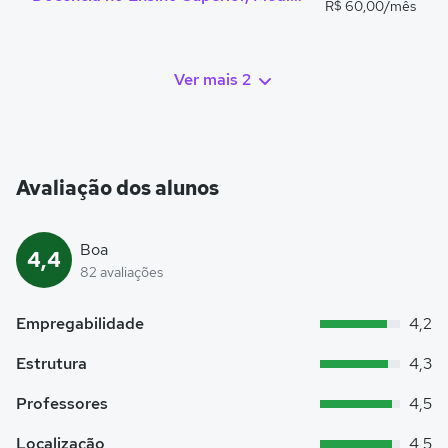
R$ 60,00/mês
Ver mais 2
Avaliação dos alunos
Boa
4,4
82 avaliações
Empregabilidade
4,2
Estrutura
4,3
Professores
4,5
Localização
4,5