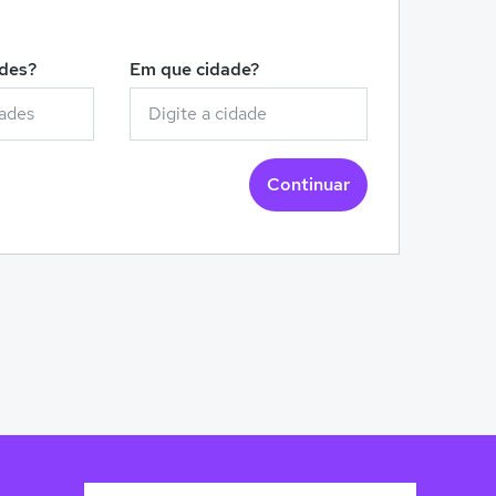
!
ades?
Em que cidade?
Continuar