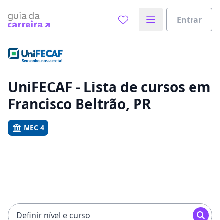
Entrar
Já sabe o que você quer estudar?
Vamos te guiar no caminho ideal para seus estudos
0%
UniFECAF - Lista de cursos em
Francisco Beltrão, PR
Sim, já sei
MEC 4
Ainda não sei
Definir nível e curso