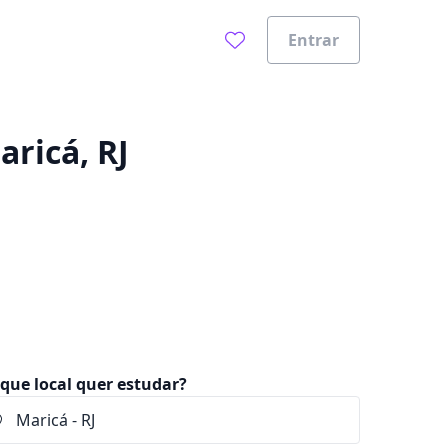
Entrar
0%
aricá, RJ
que local quer estudar?