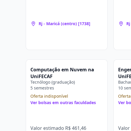
Rj - Maricá (centro) [1738]
Rj
Computação em Nuvem na
Engen
UniFECAF
UniF
Tecnólogo (graduação)
Bachar
5 semestres
10 se
Oferta indisponível
Oferta
Ver bolsas em outras faculdades
Ver bo
Valor estimado
R$ 461,46
Valor