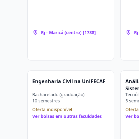
Rj - Maricá (centro) [1738]
Rj
Engenharia Civil na UniFECAF
Análi
Sist
Bacharelado (graduação)
Tecnól
10 semestres
5 sem
Oferta indisponível
Oferta
Ver bolsas em outras faculdades
Ver bo