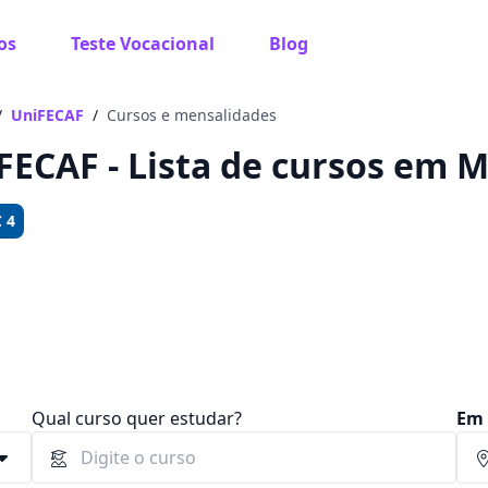
os
Teste Vocacional
Blog
 sabe o que você quer estudar?
os te guiar no caminho ideal para seus estudos
/
UniFECAF
/
Cursos e mensalidades
FECAF - Lista de cursos em M
 4
Sim, já sei
Ainda não sei
Qual curso quer estudar?
Em 