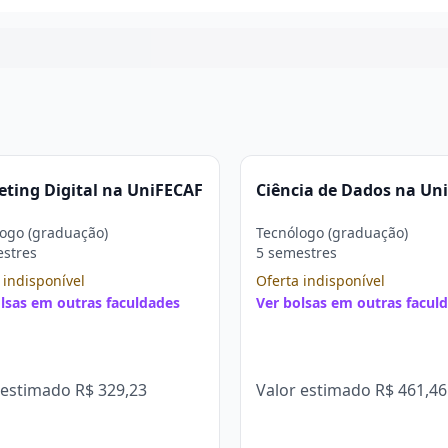
Continuar
ting Digital na UniFECAF
Ciência de Dados na Un
ogo (graduação)
Tecnólogo (graduação)
estres
5 semestres
 indisponível
Oferta indisponível
lsas em outras faculdades
Ver bolsas em outras facul
 estimado
R$ 329,23
Valor estimado
R$ 461,46