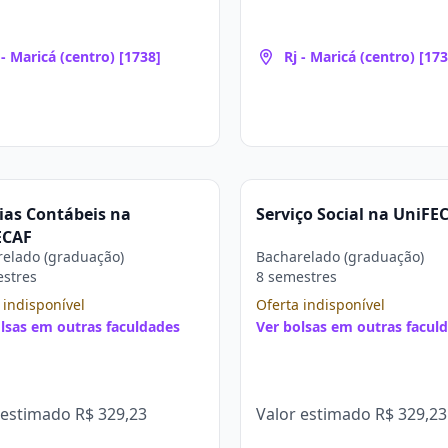
 - Maricá (centro) [1738]
Rj - Maricá (centro) [173
ias Contábeis na
Serviço Social na UniFE
ECAF
elado (graduação)
Bacharelado (graduação)
estres
8 semestres
 indisponível
Oferta indisponível
lsas em outras faculdades
Ver bolsas em outras facul
 estimado
R$ 329,23
Valor estimado
R$ 329,23