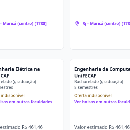
 - Maricá (centro) [1738]
Rj - Maricá (centro) [173
haria Elétrica na
Engenharia da Comput
ECAF
UniFECAF
elado (graduação)
Bacharelado (graduação)
mestres
8 semestres
 indisponível
Oferta indisponível
lsas em outras faculdades
Ver bolsas em outras facul
 estimado
R$ 461,46
Valor estimado
R$ 461,46