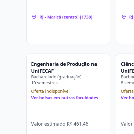
Rj - Maricá (centro) [1738]
Rj
Engenharia de Produção na
Ciênc
UniFECAF
UniF
Bacharelado (graduação)
Bachar
10 semestres
8 sem
Oferta indisponível
Oferta
Ver bolsas em outras faculdades
Ver bo
Valor estimado
R$ 461,46
Valor