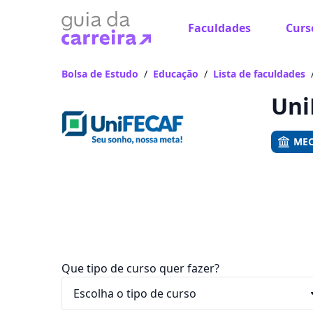
Faculdades
Curs
Já
Vam
Bolsa de Estudo
/
Educação
/
Lista de faculdades
Uni
MEC
Que tipo de curso quer fazer?