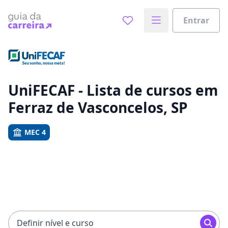
Entrar
Já sabe o que você quer estudar?
Vamos te guiar no caminho ideal para seus estudos
0%
UniFECAF - Lista de cursos em
Ferraz de Vasconcelos, SP
Sim, já sei
MEC 4
Ainda não sei
Definir nível e curso