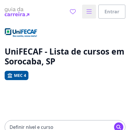
Entrar
Já sabe o que você quer estudar?
Vamos te guiar no caminho ideal para seus estudos
0%
UniFECAF - Lista de cursos em
Sorocaba, SP
Sim, já sei
MEC 4
Ainda não sei
Definir nível e curso