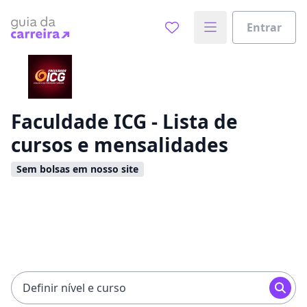
Entrar
Já sabe o que você quer estudar?
Vamos te guiar no caminho ideal para seus estudos
0%
Faculdade ICG - Lista de
cursos e mensalidades
Sim, já sei
Sem bolsas em nosso site
Ainda não sei
Definir nível e curso