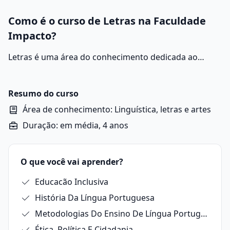
Como é o curso de Letras na Faculdade
Impacto?
Letras é uma área do conhecimento dedicada ao
estudo da língua, da literatura e da produção textual.
O curso de graduação em Letras forma profissionais
capazes de analisar, ensinar e pesquisar os usos da
Resumo do curso
linguagem em seus diversos contextos, tanto no
Área de conhecimento: Linguística, letras e artes
português quanto em outros idiomas, como inglês,
Duração: em média, 4 anos
espanhol ou francês, dependendo da habilitação
escolhida.
O que você vai aprender?
Educacão Inclusiva
História Da Língua Portuguesa
Metodologias Do Ensino De Língua Portuguesa E Inglesa
Ética, Política E Cidadania