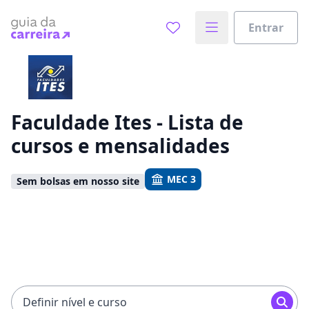
Entrar
Já sabe o que você quer estudar?
Vamos te guiar no caminho ideal para seus estudos
0%
Faculdade Ites - Lista de
cursos e mensalidades
Sim, já sei
MEC 3
Sem bolsas em nosso site
Ainda não sei
Definir nível e curso