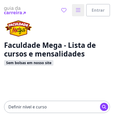
Entrar
Já sabe o que você quer estudar?
Vamos te guiar no caminho ideal para seus estudos
0%
Faculdade Mega - Lista de
cursos e mensalidades
Sim, já sei
Sem bolsas em nosso site
Ainda não sei
Definir nível e curso