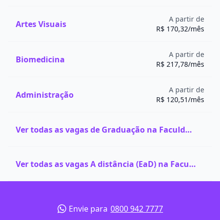
São
A partir de
Universidade de São Paulo (USP)
5
Carlos
Artes Visuais
R$ 170,32/mês
- SP
Porto
Universidade Federal do Rio Grande do
A partir de
5
Alegre
Biomedicina
Sul (UFRGS)
R$ 217,78/mês
- RS
Que tal estudar em uma das melhores faculdades de
A partir de
Engenharia de Produção? Confira
bolsas de estudo
Administração
R$ 120,51/mês
para o curso em instituições bem avaliadas na Quero
Bolsa
, com descontos de até 80%.
Caso você tenha dúvidas se esse curso é a escolha
Ver todas as vagas de Graduação na Faculdade Pitágoras
certa para você, não deixe de conferir o
Teste
Vocacional da Quero Bolsa
. É rápido, gratuito e pode
te ajudar nessa importante escolha profissional.
Ver todas as vagas A distância (EaD) na Faculdade Pitágoras
Envie para
0800 942 7777