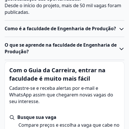
Desde o início do projeto, mais de 50 mil vagas foram
publicadas.
Como é a faculdade de Engenharia de Produção?
O
curso de Engenharia de Produção
forma
O que se aprende na faculdade de Engenharia de
profissionais capazes de gerir processos, pessoas e
Produção?
recursos de maneira eficiente em diferentes tipos de
organizações.
Engenharia de Produção é uma área da engenharia
Com o Guia da Carreira, entrar na
Ele combina conceitos de
engenharia
,
administração
e
voltada para planejar, projetar, otimizar e gerenciar
tecnologia, preparando o estudante para analisar,
faculdade é muito mais fácil
processos produtivos e sistemas organizacionais. O
planejar e otimizar sistemas produtivos e
foco está em integrar pessoas, materiais, máquinas,
Cadastre-se e receba alertas por e-mail e
operacionais.
energia e informação para aumentar a eficiência,
WhatsApp assim que chegarem novas vagas do
A faculdade:
reduzir custos e garantir qualidade nos produtos e
seu interesse.
forma profissionais capazes de gerir processos,
serviços.
pessoas e recursos de maneira eficiente.
Em outras palavras, o engenheiro de produção atua
combina conceitos de engenharia, administração e
Busque sua vaga
para que as empresas produzam mais e melhor,
tecnologia para otimizar sistemas produtivos e
Compare preços e escolha a vaga que cabe no
equilibrando produtividade, qualidade e