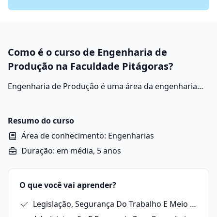
Como é o curso de Engenharia de
Produção na Faculdade Pitágoras?
Engenharia de Produção é uma área da engenharia
voltada para planejar, projetar, otimizar e gerenciar
processos produtivos e sistemas organizacionais. O
foco está em integrar pessoas, materiais, máquinas,
Resumo do curso
energia e informação para aumentar a eficiência,
Área de conhecimento: Engenharias
reduzir custos e garantir qualidade nos produtos e
Duração: em média, 5 anos
serviços.
O que você vai aprender?
Legislação, Segurança Do Trabalho E Meio Ambiente