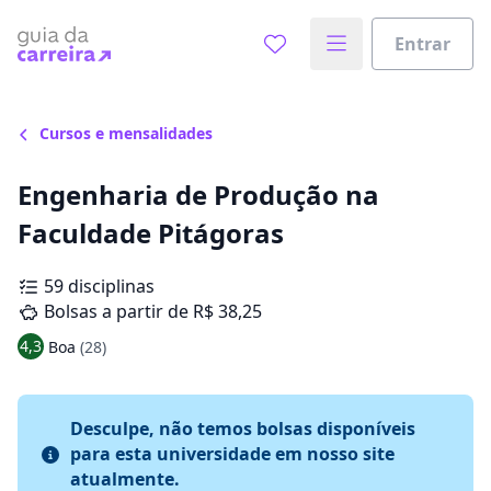
Entrar
Cursos e mensalidades
Engenharia de Produção na
Faculdade Pitágoras
59 disciplinas
Bolsas a partir de R$ 38,25
4,3
Boa
(28)
Desculpe, não temos bolsas disponíveis
para esta universidade em nosso site
atualmente.