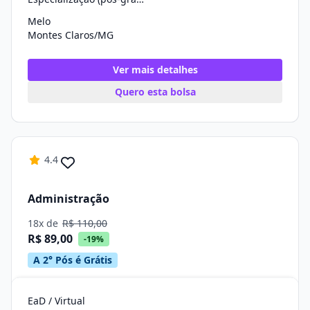
Melo
Montes Claros/MG
Ver mais detalhes
Quero esta bolsa
4.4
Administração
18x de
R$ 110,00
R$ 89,00
-19%
A 2° Pós é Grátis
EaD / Virtual