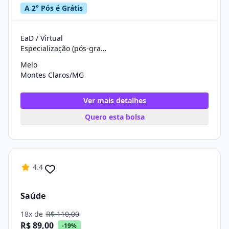
A 2° Pós é Grátis
EaD / Virtual
Especialização (pós-graduação)
Melo
Montes Claros/MG
Ver mais detalhes
Quero esta bolsa
4.4
Saúde
18x de
R$ 110,00
R$ 89,00
-19%