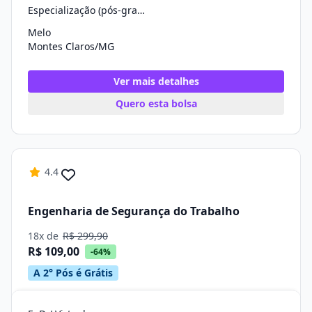
Especialização (pós-graduação)
Melo
Montes Claros/MG
Ver mais detalhes
Quero esta bolsa
4.4
Engenharia de Segurança do Trabalho
18x de
R$ 299,90
R$ 109,00
-64%
A 2° Pós é Grátis