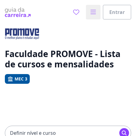
Entrar
Já sabe o que você quer estudar?
Vamos te guiar no caminho ideal para seus estudos
0%
Faculdade PROMOVE - Lista
de cursos e mensalidades
Sim, já sei
MEC 3
Ainda não sei
Definir nível e curso