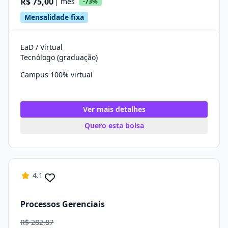
R$ 75,00
| mês
-73%
Mensalidade fixa
EaD / Virtual
Tecnólogo (graduação)
Campus 100% virtual
Ver mais detalhes
Quero esta bolsa
4.1
Processos Gerenciais
R$ 282,87