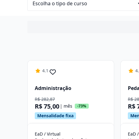
4.1
4
Administração
Ped
R$ 282,87
R$ 2
R$ 75,00
R$ 
| mês
-73%
Mensalidade fixa
Men
EaD / Virtual
EaD /