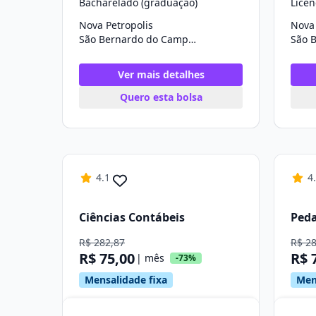
Bacharelado (graduação)
Licen
Nova Petropolis
Nova 
São Bernardo do Campo/SP
Ver mais detalhes
Quero esta bolsa
4.1
4
Ciências Contábeis
Ped
R$ 282,87
R$ 2
R$ 75,00
R$ 
| mês
-73%
Mensalidade fixa
Men