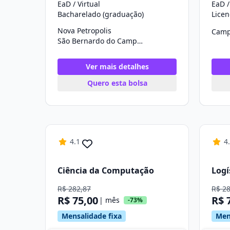
EaD / Virtual
EaD /
Bacharelado (graduação)
Licen
Nova Petropolis
Camp
São Bernardo do Campo/SP
Ver mais detalhes
Quero esta bolsa
4.1
4
Ciência da Computação
Logí
R$ 282,87
R$ 2
R$ 75,00
R$ 
| mês
-73%
Mensalidade fixa
Men