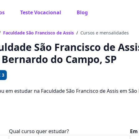
os
Teste Vocacional
Blog
 sabe o que você quer estudar?
os te guiar no caminho ideal para seus estudos
/
Faculdade São Francisco de Assis
/
Cursos e mensalidades
uldade São Francisco de Assis
 Bernardo do Campo, SP
Sim, já sei
 3
ou em estudar na Faculdade São Francisco de Assis em Sã
idades de emprego? Saiba que você pode escolher entre 20
Ainda não sei
dades que ficam entre R$ 75,00 e R$ 96,31.
Qual curso quer estudar?
Em 