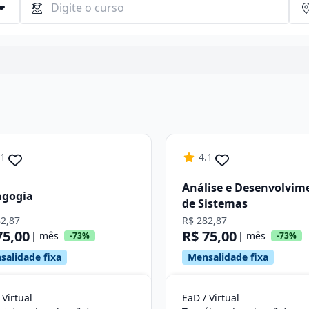
Continuar
.1
4.1
Análise e Desenvolvim
agogia
de Sistemas
82,87
R$ 282,87
75,00
R$ 75,00
| mês
| mês
-73%
-73%
salidade fixa
Mensalidade fixa
 Virtual
EaD / Virtual