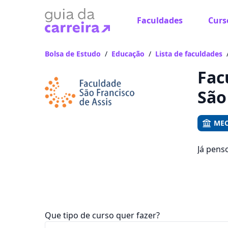
Faculdades
Curs
Já
Vam
Bolsa de Estudo
/
Educação
/
Lista de faculdades
Fac
São
MEC
Já pens
oportun
mensali
Que tipo de curso quer fazer?