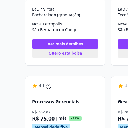
EaD / Virtual
EaD /
Bacharelado (graduação)
Tecn
Nova Petropolis
Nova 
São Bernardo do Campo/SP
Ver mais detalhes
Quero esta bolsa
4.1
4
Processos Gerenciais
Gest
R$ 282,87
R$ 2
R$ 75,00
R$ 
| mês
-73%
Mensalidade fixa
Men