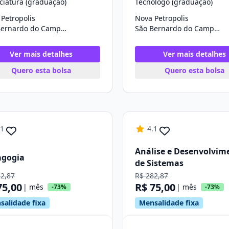
ciatura (graduação)
Tecnólogo (graduação)
Petropolis
Nova Petropolis
São Bernardo do Campo/SP
São Bernardo do Campo/SP
Ver mais detalhes
Ver mais detalhes
Quero esta bolsa
Quero esta bolsa
.1
4.1
Análise e Desenvolvim
agogia
de Sistemas
82,87
R$ 282,87
75,00
R$ 75,00
| mês
| mês
-73%
-73%
salidade fixa
Mensalidade fixa