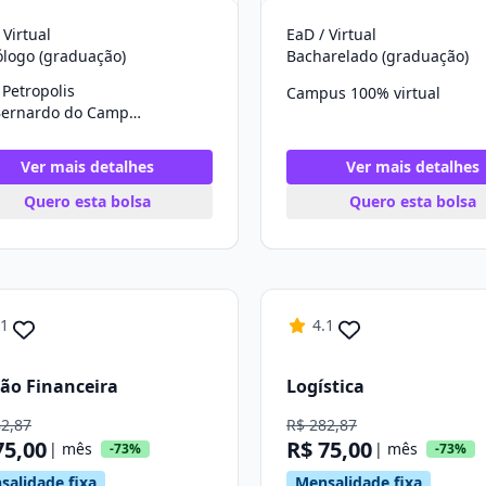
 Virtual
EaD / Virtual
ólogo (graduação)
Bacharelado (graduação)
Petropolis
Campus 100% virtual
São Bernardo do Campo/SP
Ver mais detalhes
Ver mais detalhes
Quero esta bolsa
Quero esta bolsa
.1
4.1
ão Financeira
Logística
82,87
R$ 282,87
75,00
R$ 75,00
| mês
| mês
-73%
-73%
salidade fixa
Mensalidade fixa