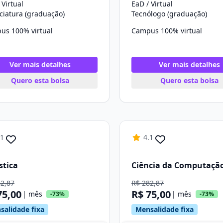
 Virtual
EaD / Virtual
ciatura (graduação)
Tecnólogo (graduação)
us 100% virtual
Campus 100% virtual
Ver mais detalhes
Ver mais detalhes
Quero esta bolsa
Quero esta bolsa
.1
4.1
stica
Ciência da Computaçã
82,87
R$ 282,87
75,00
R$ 75,00
| mês
| mês
-73%
-73%
salidade fixa
Mensalidade fixa