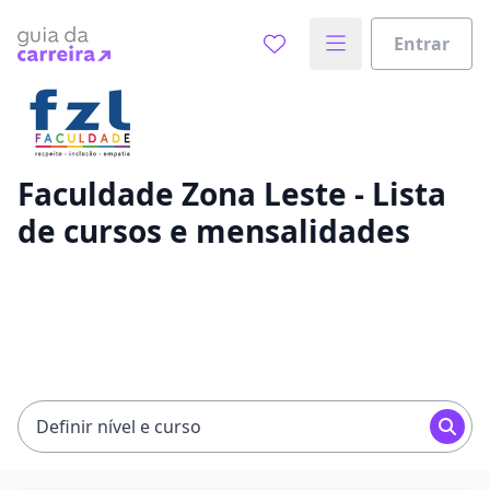
Entrar
Já sabe o que você quer estudar?
Vamos te guiar no caminho ideal para seus estudos
0%
Faculdade Zona Leste - Lista
de cursos e mensalidades
Sim, já sei
Ainda não sei
Definir nível e curso