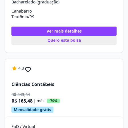
Bacharelado (graduação)
Canabarro
Teutônia/RS
Ver mais detalhes
Quero esta bolsa
4.3
Ciências Contábeis
R$ 543,64
R$ 165,48
| mês
-70%
Mensalidade grátis
EaD / Virtual