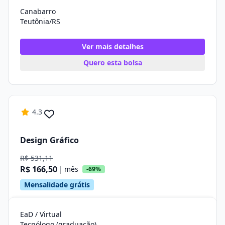
Canabarro
Teutônia/RS
Ver mais detalhes
Quero esta bolsa
4.3
Design Gráfico
R$ 531,11
R$ 166,50
| mês
-69%
Mensalidade grátis
EaD / Virtual
Tecnólogo (graduação)