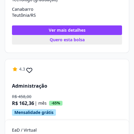
Canabarro
Teutônia/RS
Ver mais detalhes
Quero esta bolsa
4.3
Administração
R$ 458,00
R$ 162,36
| mês
-65%
Mensalidade grátis
EaD / Virtual