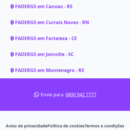
FADERGS em Canoas - RS
FADERGS em Currais Novos - RN
FADERGS em Fortaleza - CE
FADERGS em Joinville - SC
FADERGS em Montenegro - RS
Envie para
0800 942 7777
Aviso de privacidade
Política de cookies
Termos e condições