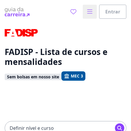
Entrar
Já sabe o que você quer estudar?
Vamos te guiar no caminho ideal para seus estudos
0%
FADISP - Lista de cursos e
mensalidades
Sim, já sei
MEC 3
Sem bolsas em nosso site
Ainda não sei
Definir nível e curso