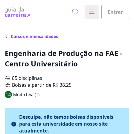
Entrar
Cursos e mensalidades
Engenharia de Produção na FAE -
Centro Universitário
85 disciplinas
Bolsas a partir de R$ 38,25
4,5
Muito boa
(1)
Desculpe, não temos bolsas disponíveis
para esta universidade em nosso site
atualmente.