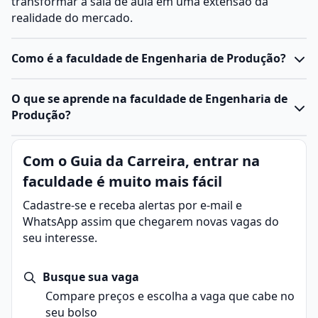
transformar a sala de aula em uma extensão da
realidade do mercado.
Como é a faculdade de Engenharia de Produção?
O
curso de Engenharia de Produção
forma
O que se aprende na faculdade de Engenharia de
profissionais capazes de gerir processos, pessoas e
Produção?
recursos de maneira eficiente em diferentes tipos de
organizações.
Engenharia de Produção é uma área da engenharia
Com o Guia da Carreira, entrar na
Ele combina conceitos de
engenharia
,
administração
e
voltada para planejar, projetar, otimizar e gerenciar
tecnologia, preparando o estudante para analisar,
faculdade é muito mais fácil
processos produtivos e sistemas organizacionais. O
planejar e otimizar sistemas produtivos e
foco está em integrar pessoas, materiais, máquinas,
Cadastre-se e receba alertas por e-mail e
operacionais.
energia e informação para aumentar a eficiência,
WhatsApp assim que chegarem novas vagas do
A faculdade:
reduzir custos e garantir qualidade nos produtos e
seu interesse.
forma profissionais capazes de gerir processos,
serviços.
pessoas e recursos de maneira eficiente.
Em outras palavras, o engenheiro de produção atua
combina conceitos de engenharia, administração e
Busque sua vaga
para que as empresas produzam mais e melhor,
tecnologia para otimizar sistemas produtivos e
Compare preços e escolha a vaga que cabe no
equilibrando produtividade, qualidade e
operacionais.
seu bolso
sustentabilidade.