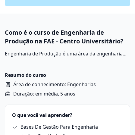
Como é o curso de Engenharia de
Produção na FAE - Centro Universitário?
Engenharia de Produção é uma área da engenharia
voltada para planejar, projetar, otimizar e gerenciar
processos produtivos e sistemas organizacionais. O
foco está em integrar pessoas, materiais, máquinas,
Resumo do curso
energia e informação para aumentar a eficiência,
Área de conhecimento: Engenharias
reduzir custos e garantir qualidade nos produtos e
Duração: em média, 5 anos
serviços.
O que você vai aprender?
Bases De Gestão Para Engenharia