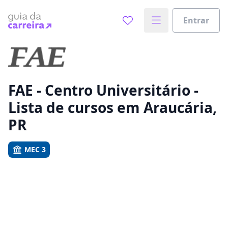
Entrar
Já sabe o que você quer estudar?
Vamos te guiar no caminho ideal para seus estudos
0%
FAE - Centro Universitário -
Lista de cursos em Araucária,
Sim, já sei
PR
MEC 3
Ainda não sei