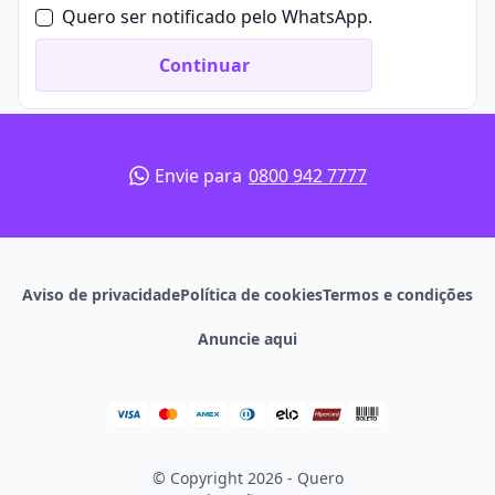
atividades complementares, como seminários,
Quero ser notificado pelo WhatsApp.
congressos e projetos de extensão, conferindo
autonomia ao aluno para que personalize sua
Continuar
formação, focando em áreas de interesse particular.
A metodologia do programa é suportada por
modalidades presencial e à distância (EaD), atendendo
a demanda de estudantes que buscam consolidar o
Envie para
0800 942 7777
aprendizado por meio da prática presencial e alunos
que desejam conciliar os estudos com obrigações
adicionais.
Bacharelado em História
O bacharelado em História forma historiadores, aptos
Aviso de privacidade
Política de cookies
Termos e condições
a atuar em áreas que transcendem o meio
Anuncie aqui
educacional. O curso tem duração média de 4 anos,
com carga horária mínima estipulada pelo MEC de
aproximadamente 3.000 horas, podendo variar entre
as instituições.
O currículo inclui disciplinas teóricas e práticas,
abordando história geral, história do Brasil, métodos
© Copyright 2026 - Quero