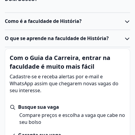
Como é a faculdade de História?
O
curso de História
é desenvolvido em
nível de
O que se aprende na faculdade de História?
bacharelado
ou
licenciatura
, com duração média de
quatro anos e uma carga horária que varia entre 3.000
História é a área que estuda as ações humanas ao
Com o Guia da Carreira, entrar na
e 3.200 horas.
decorrer do tempo, buscando compreender eventos,
Segundo definido pelo pelo Ministério da Educação
faculdade é muito mais fácil
culturas e transformações que moldaram a sociedade.
(MEC), por meio das Diretrizes Curriculares Nacionais
Por meio da consulta de fontes, como documentos,
Cadastre-se e receba alertas por e-mail e
(DCNs), a formação é agrupada em três eixos que
artefatos e relatos orais, a ciência analisa o passado e
WhatsApp assim que chegarem novas vagas do
abrangem conteúdos teóricos, metodológicos e
traça conexões com o presente, contribuindo para a
seu interesse.
práticos. São eles:
formação de uma visão crítica sobre o mundo.
Eixo Teórico-Metodológico
: Foca no estudo das bases
A faculdade de
História
forma profissionais
teóricas e historiográficas, como Teoria da História,
Busque sua vaga
qualificados para investigar e interpretar eventos e
Historiografia e Epistemologia da História.
Compare preços e escolha a vaga que cabe no
processos históricos. A formação estimula uma visão
Nesse período, os alunos aprendem a lidar com
seu bolso
crítica sobre os
eventos
que moldaram a sociedade,
diferentes correntes teóricas e metodológicas que
analisando as transformações culturais, sociais,
orientam o trabalho do historiador, além de