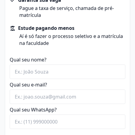
Garanta sua vaga
políticas e econômicas. Além disso, o programa
desenvolverem um pensamento crítico sobre as
Pague a taxa de serviço, chamada de pré-
prepara o aluno para atuar de forma ética na
narrativas e interpretações do passado.
matrícula
preservação da memória e na disseminação do
Eixo de Conteúdo Histórico
: É composto por
conhecimento histórico.
disciplinas que abordam diferentes períodos e áreas
Estude pagando menos
Durante o curso, os estudantes exploram tópicos de
geográficas, como História Antiga, História Medieval,
Aí é só fazer o processo seletivo e a matrícula
história antiga, medieval, moderna e contemporânea,
História Moderna, História Contemporânea, História
na faculdade
além de abordagens específicas sobre história do
do Brasil e História da África. Esse módulo permitem
Brasil, história das Américas e história africana.
que o aluno entenda os eventos do passado, bem
Também estudam metodologias de pesquisa, análise
Qual seu nome?
como as interações entre diferentes sociedades ao
de fontes históricas e teorias da história,
longo do tempo.
desenvolvendo habilidades de investigação e
Eixo de Pesquisa e Prática
: Envolve a aplicação dos
apresentação de informações com rigor acadêmico.
conhecimentos teóricos em atividades práticas, como
Qual seu e-mail?
Ao concluir o curso de graduação em História, os
o Trabalho de Conclusão de Curso (TCC) e a Iniciação
egressos podem seguir carreiras docentes, atuando
Científica, além de estágios supervisionados em
como
professores de História
em escolas de ensino
instituições culturais, como museus, arquivos e
básico e médio. Também podem trabalhar em
Qual seu WhatsApp?
centros de documentação. As atividades práticas
museus
,
arquivos
e
bibliotecas
.
também incluem a análise de fontes históricas
Encontre bolsas de estudo para o curso de História
(documentos, imagens, registros orais).
O curso oferece, ainda, disciplinas optativas e