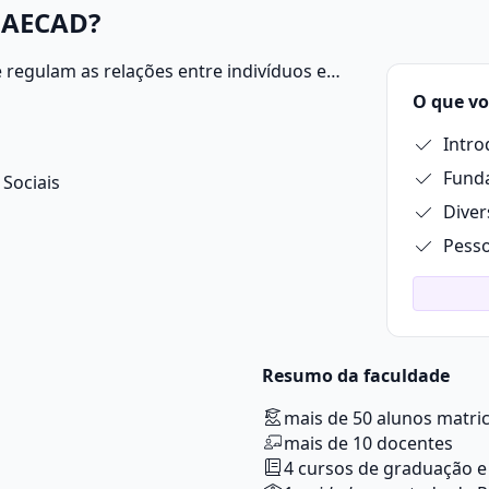
 FAECAD?
e regulam as relações entre indivíduos e
rantir a justiça, a ordem e o bem-estar
O que vo
 ter domínio de interpretação de texto,
Intro
Funda
Sociais
Diver
Pesso
Resumo da faculdade
mais de 50 alunos matri
mais de 10 docentes
4 cursos de graduação e