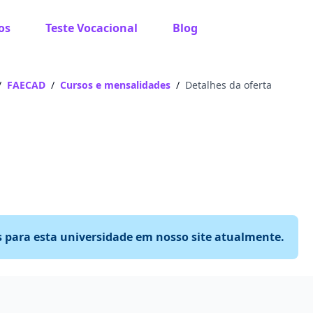
os
Teste Vocacional
Blog
/
FAECAD
/
Cursos e mensalidades
/
Detalhes da oferta
s para esta universidade em nosso site atualmente.