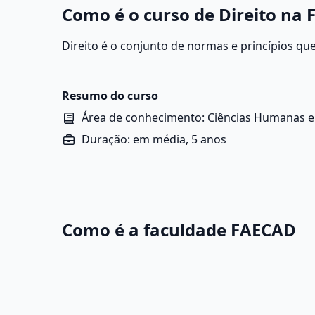
Como é o curso de Direito na
Direito é o conjunto de normas e princípios qu
instituições na sociedade, com o objetivo de ga
social. Para ingressar em Direito, é importante
redação, filosofia, sociologia e atualidades.
Resumo do curso
Área de conhecimento: Ciências Humanas e 
Duração: em média, 5 anos
Como é a faculdade FAECAD