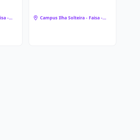
isa -
Campus Ilha Solteira - Faisa -
o
Santa Fé - Santo Augusto