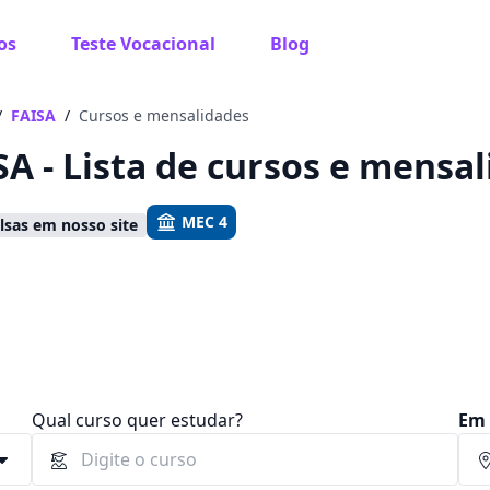
os
Teste Vocacional
Blog
 sabe o que você quer estudar?
os te guiar no caminho ideal para seus estudos
/
FAISA
/
Cursos e mensalidades
SA - Lista de cursos e mensa
MEC 4
sas em nosso site
Sim, já sei
Ainda não sei
Qual curso quer estudar?
Em 