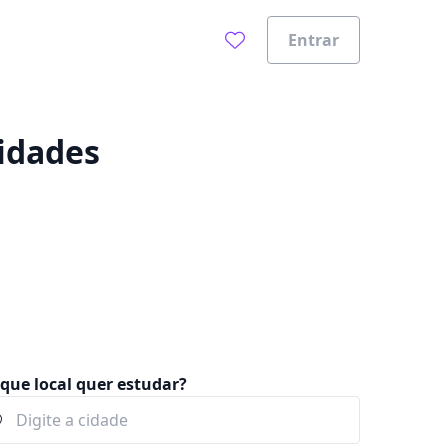
Entrar
0%
lidades
que local quer estudar?