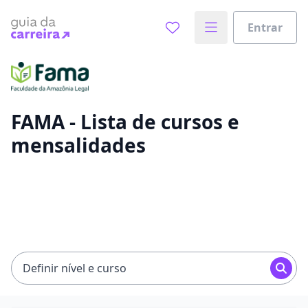
Entrar
Já sabe o que você quer estudar?
Vamos te guiar no caminho ideal para seus estudos
0%
FAMA - Lista de cursos e
mensalidades
Sim, já sei
Ainda não sei
Definir nível e curso