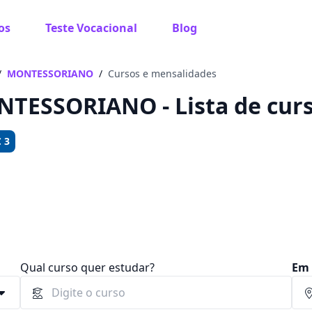
os
Teste Vocacional
Blog
 sabe o que você quer estudar?
os te guiar no caminho ideal para seus estudos
/
MONTESSORIANO
/
Cursos e mensalidades
TESSORIANO - Lista de curs
 3
Sim, já sei
Ainda não sei
Qual curso quer estudar?
Em 