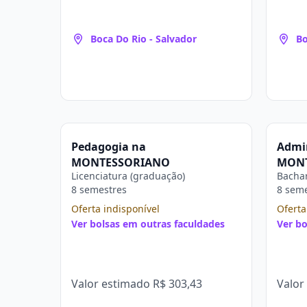
Boca Do Rio - Salvador
Bo
Pedagogia na
Admi
MONTESSORIANO
MON
Licenciatura (graduação)
Bachar
8 semestres
8 sem
Oferta indisponível
Oferta
Ver bolsas em outras faculdades
Ver bo
Valor estimado
R$ 303,43
Valor