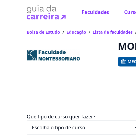
Faculdades
Curs
Já
Vam
Bolsa de Estudo
/
Educação
/
Lista de faculdades
MON
MEC
Que tipo de curso quer fazer?