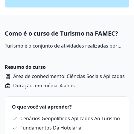
Como é o curso de Turismo na FAMEC?
Turismo é o conjunto de atividades realizadas por
pessoas durante suas viagens e estadas em lugares
diferentes do seu ambiente habitual, por um período
consecutivo inferior a um ano, com fins de lazer,
Resumo do curso
negócios ou outros motivos pessoais.
Área de conhecimento: Ciências Sociais Aplicadas
Duração: em média, 4 anos
O que você vai aprender?
Cenários Geopolíticos Aplicados Ao Turismo
Fundamentos Da Hotelaria