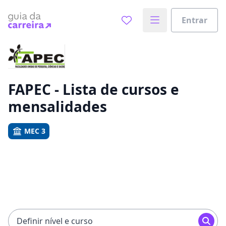
Entrar
Já sabe o que você quer estudar?
Vamos te guiar no caminho ideal para seus estudos
0%
FAPEC - Lista de cursos e
mensalidades
Sim, já sei
MEC 3
Ainda não sei
Definir nível e curso