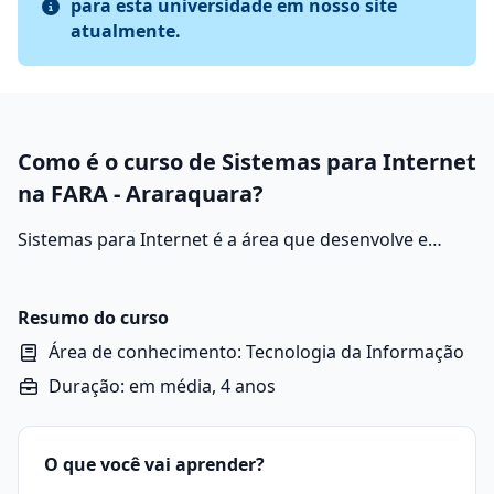
para esta universidade em nosso site
atualmente.
Como é o curso de Sistemas para Internet
na FARA - Araraquara?
Sistemas para Internet é a área que desenvolve e
otimiza aplicações para a web. Suas práticas incluem a
programação de softwares, manutenção de banco de
dados, análises de segurança digital e criação de
Resumo do curso
soluções para empresas e consumidores.
Área de conhecimento: Tecnologia da Informação
Duração: em média, 4 anos
O que você vai aprender?