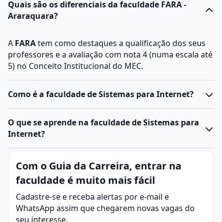
Quais são os diferenciais da faculdade FARA -
Araraquara?
A
FARA
tem como destaques a qualificação dos seus
professores e a avaliação com nota 4 (numa escala até
5) no Conceito Institucional do MEC.
Como é a faculdade de Sistemas para Internet?
O curso de Sistemas para Internet pode ser
O que se aprende na faculdade de Sistemas para
desenvolvido em nível técnico, com duração média de
Internet?
um ano e meio, ou superior, com duração média de
dois anos. O objetivo, em ambas as modalidades, é
Sistemas para Internet é a área que desenvolve e
Com o Guia da Carreira, entrar na
formar profissionais habilitados para o
otimiza aplicações para a web. Suas práticas incluem a
desenvolvimento de aplicações web, desde a
faculdade é muito mais fácil
programação de softwares, manutenção de banco de
concepção de interfaces até a programação e gestão
dados, análises de segurança digital e criação de
Cadastre-se e receba alertas por e-mail e
de sistemas digitais.
soluções para empresas e consumidores.
WhatsApp assim que chegarem novas vagas do
O curso tecnológico é voltado para quem busca uma
O curso de
Sistemas para Internet
tem o objetivo de
seu interesse.