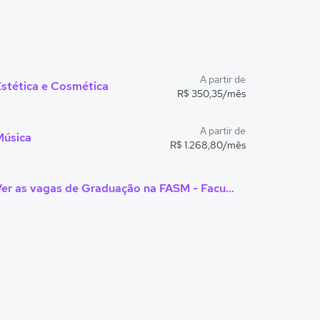
A partir de
stética e Cosmética
R$ 350,35/mês
A partir de
Música
R$ 1.268,80/mês
Ver as vagas de Graduação na FASM - Faculdade Santa Marcelina