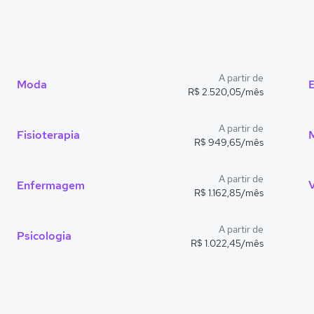
A partir de
Moda
E
R$ 2.520,05/mês
A partir de
Fisioterapia
R$ 949,65/mês
A partir de
Enfermagem
R$ 1.162,85/mês
A partir de
Psicologia
R$ 1.022,45/mês