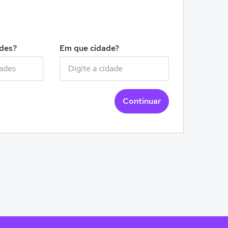
!
ades?
Em que cidade?
Continuar