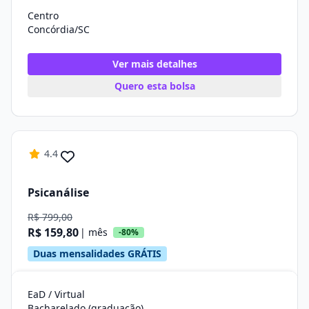
Centro
Concórdia/SC
Ver mais detalhes
Quero esta bolsa
4.4
Psicanálise
R$ 799,00
R$ 159,80
| mês
-80%
Duas mensalidades GRÁTIS
EaD / Virtual
Bacharelado (graduação)