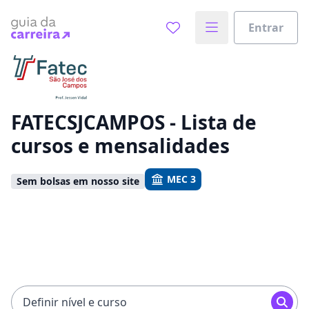
Entrar
Já sabe o que você quer estudar?
Vamos te guiar no caminho ideal para seus estudos
0%
FATECSJCAMPOS - Lista de
cursos e mensalidades
Sim, já sei
MEC 3
Sem bolsas em nosso site
Ainda não sei
Definir nível e curso