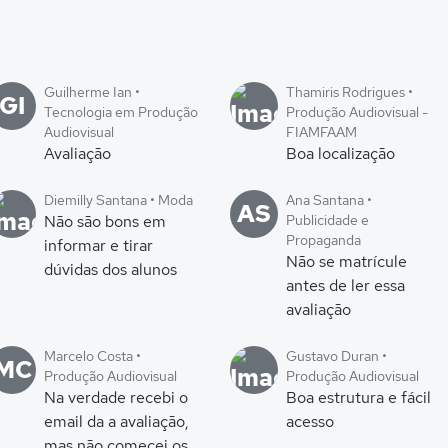
Guilherme Ian •
Thamiris Rodrigues •
GI
Tecnologia em Produção
Produção Audiovisual -
Audiovisual
FIAMFAAM
Avaliação
Boa localização
Diemilly Santana • Moda
Ana Santana •
AS
Não são bons em
Publicidade e
Propaganda
informar e tirar
Não se matrícule
dúvidas dos alunos
antes de ler essa
avaliação
Marcelo Costa •
Gustavo Duran •
MC
Produção Audiovisual
Produção Audiovisual
Na verdade recebi o
Boa estrutura e fácil
email da a avaliação,
acesso
mas não comecei os