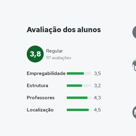
Avaliação dos alunos
Regular
3,8
117 avaliações
Empregabilidade
3,5
Estrutura
3,2
Professores
4,3
Localização
4,5